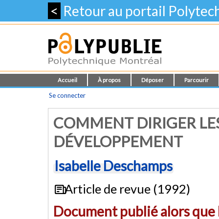
<
Retour au portail Polyte
Accueil
À propos
Déposer
Parcourir
Se connecter
COMMENT DIRIGER LES
DÉVELOPPEMENT
Isabelle Deschamps
Article de revue (1992)
Document publié alors que l