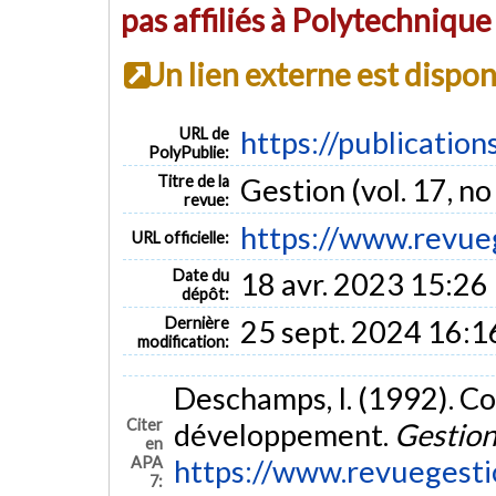
pas affiliés à Polytechniqu
Un lien externe est dispo
URL de
https://publicatio
PolyPublie:
Titre de la
Gestion (vol. 17, no
revue:
https://www.revueg
URL officielle:
Date du
18 avr. 2023 15:26
dépôt:
Dernière
25 sept. 2024 16:1
modification:
Deschamps, I. (1992). C
Citer
développement.
Gestio
en
APA
https://www.revuegesti
7: