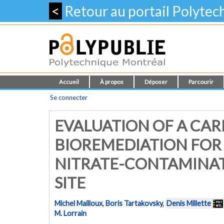
<
Retour au portail Polyte
Accueil
À propos
Déposer
Parcourir
Se connecter
EVALUATION OF A CA
BIOREMEDIATION FOR 
NITRATE-CONTAMINAT
SITE
Michel Mailloux
,
Boris Tartakovsky
,
Denis Millette
M. Lorrain