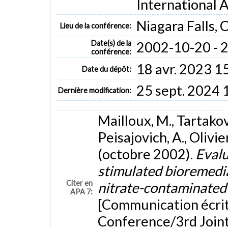
International 
Niagara Falls,
Lieu de la conférence:
Date(s) de la
2002-10-20 - 
conférence:
18 avr. 2023 1
Date du dépôt:
25 sept. 2024 
Dernière modification:
Mailloux, M., Tartakovsk
Peisajovich, A., Olivier
(octobre 2002).
Evalu
stimulated bioremedia
Citer en
nitrate-contaminated a
APA 7:
[Communication écrit
Conference/3rd Joint