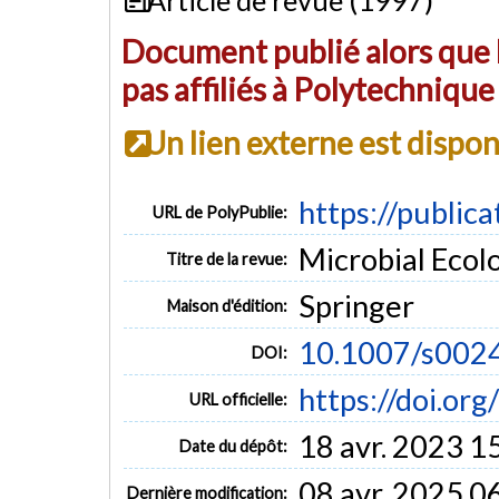
Document publié alors que l
pas affiliés à Polytechniqu
Un lien externe est dispo
https://public
URL de PolyPublie:
Microbial Ecolo
Titre de la revue:
Springer
Maison d'édition:
10.1007/s002
DOI:
https://doi.o
URL officielle:
18 avr. 2023 1
Date du dépôt:
08 avr. 2025 0
Dernière modification: