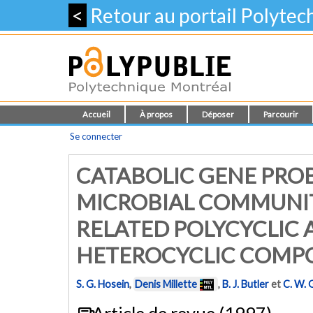
<
Retour au portail Polyte
Accueil
À propos
Déposer
Parcourir
Se connecter
CATABOLIC GENE PROB
MICROBIAL COMMUNI
RELATED POLYCYCLIC
HETEROCYCLIC COMP
S. G. Hosein
,
Denis Millette
,
B. J. Butler
et
C. W. 
Article de revue (1997)