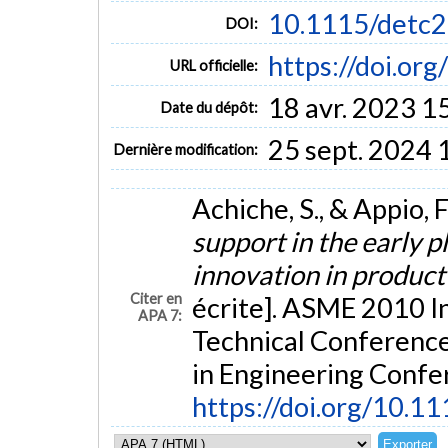
10.1115/detc
DOI:
https://doi.o
URL officielle:
18 avr. 2023 1
Date du dépôt:
25 sept. 2024 
Dernière modification:
Achiche, S., & Appio, F
support in the early p
innovation in produc
Citer en
écrite]. ASME 2010 I
APA 7:
Technical Conferenc
in Engineering Confe
https://doi.org/10.