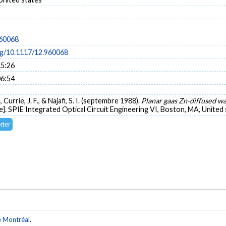
960068
org/10.1117/12.960068
15:26
06:54
 Currie, J. F., & Najafi, S. I. (septembre 1988).
Planar gaas Zn-diffused wa
]. SPIE Integrated Optical Circuit Engineering VI, Boston, MA, United 
e Montréal
.