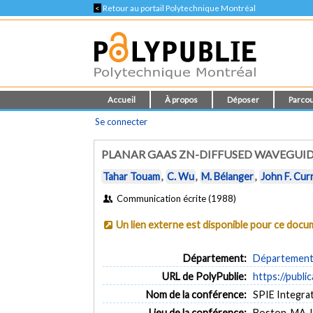
<
Retour au portail Polytechnique Montréal
Accueil
À propos
Déposer
Parcou
Se connecter
PLANAR GAAS ZN-DIFFUSED WAVEGUID
Tahar Touam
,
C. Wu
,
M. Bélanger
,
John F. Cur
Communication écrite (1988)
Un lien externe est disponible pour ce doc
Département:
Département 
URL de PolyPublie:
https://publi
Nom de la conférence:
SPIE Integrat
Lieu de la conférence:
Boston, MA, 