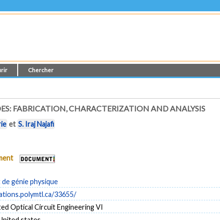
rir
Chercher
ES: FABRICATION, CHARACTERIZATION AND ANALYSIS
rie
et
S. Iraj Najafi
ument
de génie physique
cations.polymtl.ca/33655/
ed Optical Circuit Engineering VI
United states