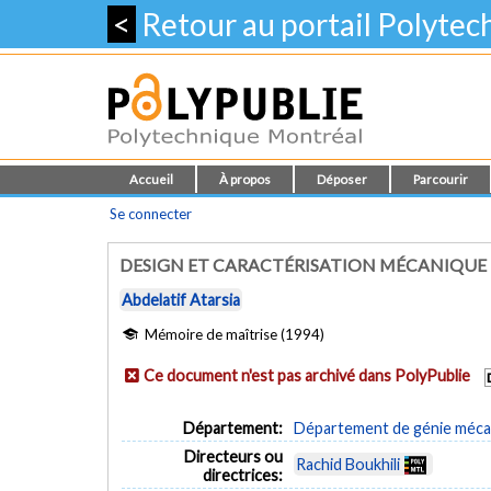
<
Retour au portail Polyte
Accueil
À propos
Déposer
Parcourir
Se connecter
DESIGN ET CARACTÉRISATION MÉCANIQUE
Abdelatif Atarsia
Mémoire de maîtrise (1994)
Ce document n'est pas archivé dans PolyPublie
Département:
Département de génie méca
Directeurs ou
Rachid Boukhili
directrices: