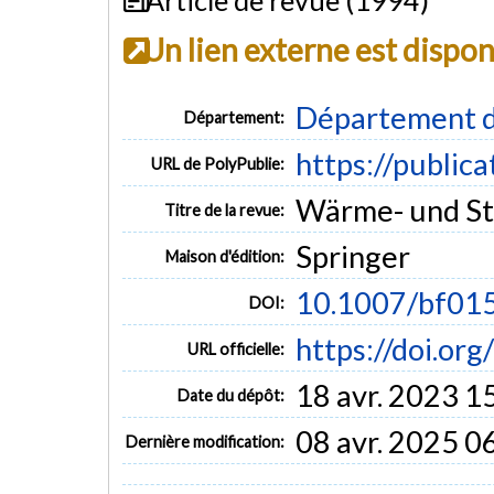
Un lien externe est dispo
Département d
Département:
https://public
URL de PolyPublie:
Wärme- und Sto
Titre de la revue:
Springer
Maison d'édition:
10.1007/bf01
DOI:
https://doi.o
URL officielle:
18 avr. 2023 1
Date du dépôt:
08 avr. 2025 0
Dernière modification: