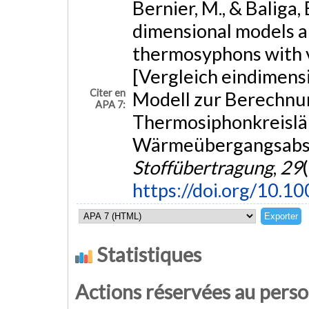
Bernier, M., & Baliga,
dimensional models a
thermosyphons with ve
[Vergleich eindimens
Citer en
Modell zur Berechnu
APA 7:
Thermosiphonkreisläu
Wärmeübergangsabsc
Stoffübertragung
,
29
https://doi.org/10.
Statistiques
Actions réservées au pers