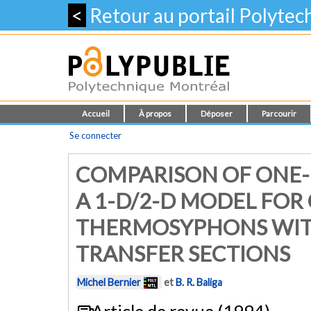
<
Retour au portail Polyte
Accueil
À propos
Déposer
Parcourir
Se connecter
COMPARISON OF ONE
A 1-D/2-D MODEL FOR
THERMOSYPHONS WITH
TRANSFER SECTIONS
Michel Bernier
et
B. R. Baliga
Article de revue (1994)