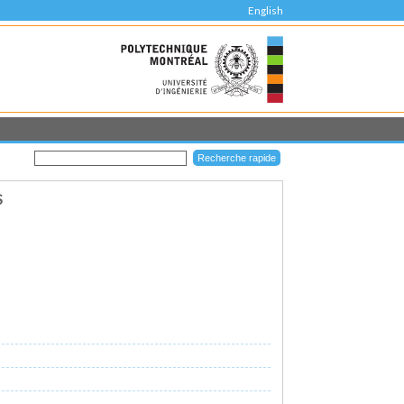
English
S