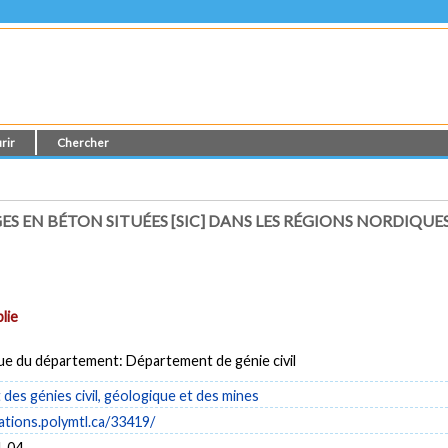
rir
Chercher
 EN BÉTON SITUÉES [SIC] DANS LES RÉGIONS NORDIQUE
lie
ue du département: Département de génie civil
es génies civil, géologique et des mines
cations.polymtl.ca/33419/
-04