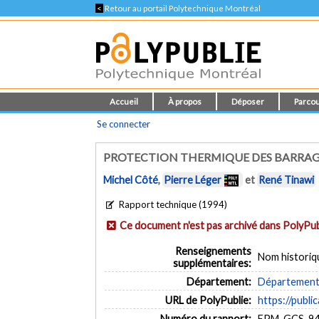
<
Retour au portail Polytechnique Montréal
Accueil
À propos
Déposer
Parcou
Se connecter
PROTECTION THERMIQUE DES BARRAGES
Michel Côté
,
Pierre Léger
et
René Tinawi
Rapport technique (1994)
Ce document n'est pas archivé dans PolyPub
Renseignements
Nom historiq
supplémentaires:
Département:
Département d
URL de PolyPublie:
https://publi
Numéro du rapport:
EPM-GCS-94