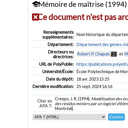
Mémoire de maîtrise (1994)
Ce document n'est pas ar
Renseignements
Nom historique du départem
supplémentaires:
Département:
Département des génies civi
Directeurs ou
Robert P. Chapuis
et
M
directrices:
URL de PolyPublie:
https://publications.polymtl
Université/École:
École Polytechnique de Mon
Date du dépôt:
18 avr. 2023 15:25
Dernière modification:
25 sept. 2024 16:16
Crespo, J. R. (1994).
Modélisation des éc
Citer en
des résidus miniers par un logiciel d'élé
APA 7:
Montréal].