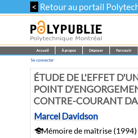
<
Retour au portail Polyte
Accueil
À propos
Déposer
Parcourir
Se connecter
ÉTUDE DE L'EFFET D'U
POINT D'ENGORGEMEN
CONTRE-COURANT DAN
Marcel Davidson
Mémoire de maîtrise (1994)