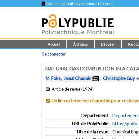
<
Retour au portail Polytechnique Montréal
Accueil
À propos
Déposer
Parcou
Se connecter
NATURAL GAS COMBUSTION IN A CATA
M. Foka
,
Jamal Chaouki
,
Christophe Guy
e
Article de revue (1994)
Un lien externe est disponible pour ce doc
Département:
Département 
URL de PolyPublie:
https://publi
Titre de la revue:
Chemical Engin