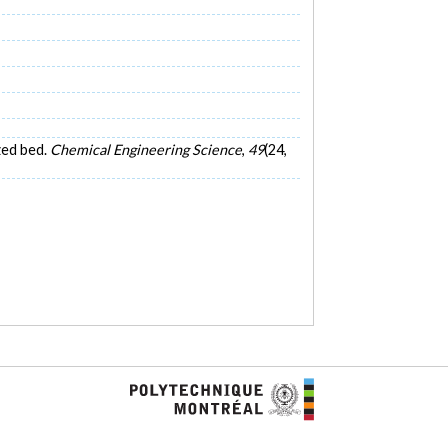
ized bed.
Chemical Engineering Science
,
49
(24,