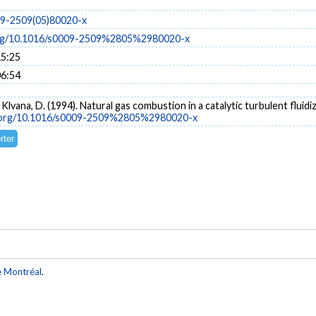
09-2509(05)80020-x
.org/10.1016/s0009-2509%2805%2980020-x
15:25
06:54
 & Klvana, D. (1994). Natural gas combustion in a catalytic turbulent fluid
i.org/10.1016/s0009-2509%2805%2980020-x
e Montréal
.