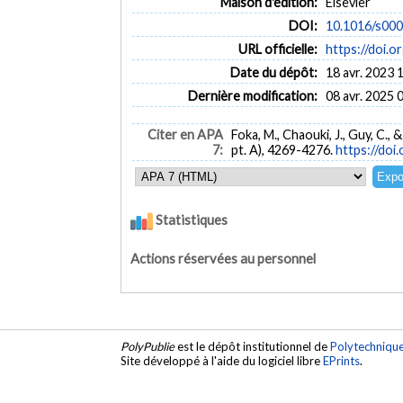
Maison d'édition:
Elsevier
DOI:
10.1016/s00
URL officielle:
https://doi
Date du dépôt:
18 avr. 2023 
Dernière modification:
08 avr. 2025 
Citer en APA
Foka, M., Chaouki, J., Guy, C.,
7:
pt. A), 4269-4276.
https://do
Statistiques
Actions réservées au personnel
PolyPublie
est le dépôt institutionnel de
Polytechniqu
Site développé à l'aide du logiciel libre
EPrints
.