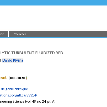
rir
Chercher
LYTIC TURBULENT FLUIDIZED BED
t
Danilo Klvana
ument
de génie chimique
cations.polymtl.ca/33314/
eering Science (vol. 49, no 24, pt. A)