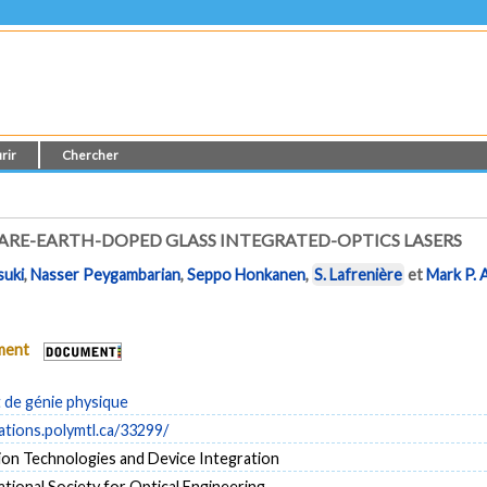
rir
Chercher
ARE-EARTH-DOPED GLASS INTEGRATED-OPTICS LASERS
uki
,
Nasser Peygambarian
,
Seppo Honkanen
,
S. Lafrenière
et
Mark P.
ument
de génie physique
cations.polymtl.ca/33299/
ion Technologies and Device Integration
ational Society for Optical Engineering