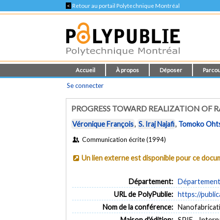
<
Retour au portail Polytechnique Montréal
Accueil
À propos
Déposer
Parcou
Se connecter
PROGRESS TOWARD REALIZATION OF R
Véronique François
,
S. Iraj Najafi
,
Tomoko Ohts
Communication écrite (1994)
Un lien externe est disponible pour ce doc
Département:
Département 
URL de PolyPublie:
https://publi
Nom de la conférence:
Nanofabricat
Maison d'édition:
SPIE - Intern