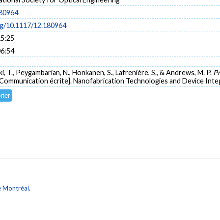
180964
org/10.1117/12.180964
15:25
06:54
suki, T., Peygambarian, N., Honkanen, S., Lafrenière, S., & Andrews, M. P.
Pr
[Communication écrite]. Nanofabrication Technologies and Device Inte
e Montréal
.