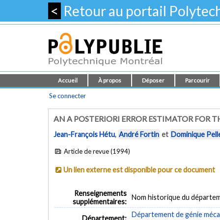
<
Retour au portail Polyte
Accueil
À propos
Déposer
Parcourir
Se connecter
AN A POSTERIORI ERROR ESTIMATOR FOR 
Jean-François Hétu
,
André Fortin
et
Dominique Pell
Article de revue (1994)
Un lien externe est disponible pour ce document
Renseignements
Nom historique du départe
supplémentaires:
Département de génie méca
Département: