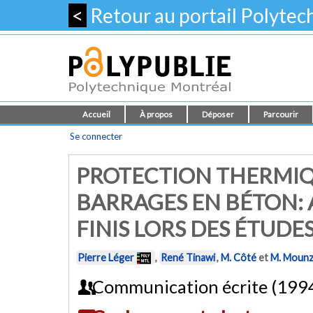
<
Retour au portail Polyte
Accueil
À propos
Déposer
Parcourir
Se connecter
PROTECTION THERMIQU
BARRAGES EN BÉTON: 
FINIS LORS DES ÉTUDE
Pierre Léger
,
René Tinawi
,
M. Côté
et
M. Mounz
Communication écrite (199