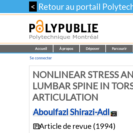
<
Retour au portail Polyte
Accueil
À propos
Déposer
Parcourir
Se connecter
NONLINEAR STRESS AN
LUMBAR SPINE IN TOR
ARTICULATION
Aboulfazl Shirazi-Adl
Article de revue (1994)