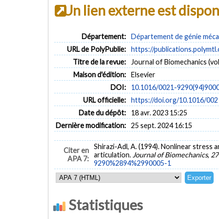
Un lien externe est dispo
Département:
Département de génie méca
URL de PolyPublie:
https://publications.polymtl
Titre de la revue:
Journal of Biomechanics (vol.
Maison d'édition:
Elsevier
DOI:
10.1016/0021-9290(94)900
URL officielle:
https://doi.org/10.1016/
Date du dépôt:
18 avr. 2023 15:25
Dernière modification:
25 sept. 2024 16:15
Shirazi-Adl, A. (1994). Nonlinear stress 
Citer en
articulation.
Journal of Biomechanics
,
27
APA 7:
9290%2894%2990005-1
Statistiques