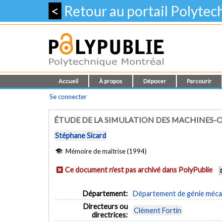
<
Retour au portail Polyte
Accueil
À propos
Déposer
Parcourir
Se connecter
ÉTUDE DE LA SIMULATION DES MACHINES
Stéphane Sicard
Mémoire de maîtrise (1994)
Ce document n'est pas archivé dans PolyPublie
Département:
Département de génie méca
Directeurs ou
Clément Fortin
directrices: