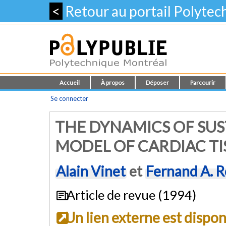
<
Retour au portail Polyte
Accueil
À propos
Déposer
Parcourir
Se connecter
THE DYNAMICS OF SUS
MODEL OF CARDIAC TI
Alain Vinet
et
Fernand A. 
Article de revue (1994)
Un lien externe est dispo