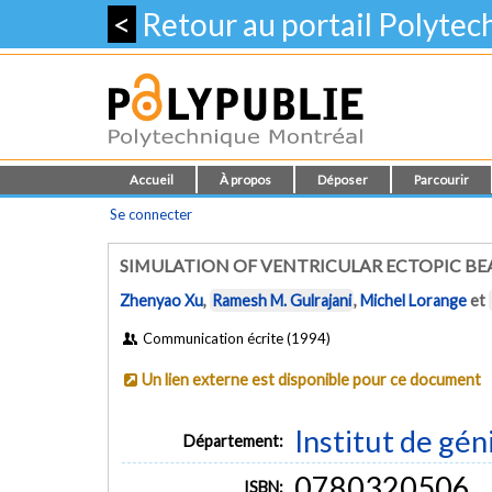
<
Retour au portail Polyte
Accueil
À propos
Déposer
Parcourir
Se connecter
SIMULATION OF VENTRICULAR ECTOPIC B
Zhenyao Xu
,
Ramesh M. Gulrajani
,
Michel Lorange
et
Communication écrite (1994)
Un lien externe est disponible pour ce document
Institut de gén
Département:
0780320506
ISBN: