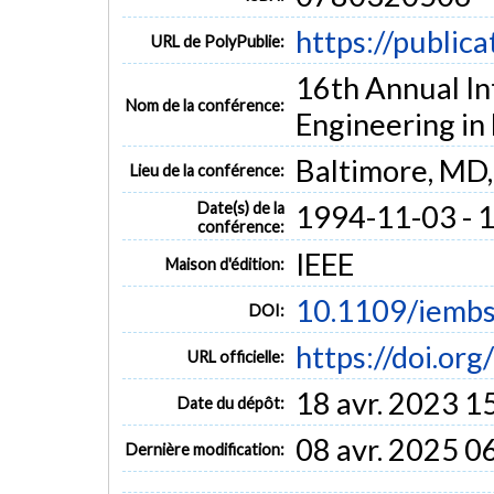
https://public
URL de PolyPublie:
16th Annual In
Nom de la conférence:
Engineering in
Baltimore, MD
Lieu de la conférence:
Date(s) de la
1994-11-03 - 
conférence:
IEEE
Maison d'édition:
10.1109/iemb
DOI:
https://doi.o
URL officielle:
18 avr. 2023 1
Date du dépôt:
08 avr. 2025 0
Dernière modification: