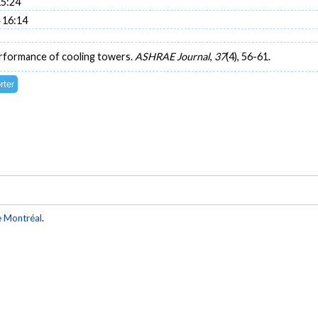
15:24
 16:14
erformance of cooling towers.
ASHRAE Journal
,
37
(4), 56-61.
e Montréal
.