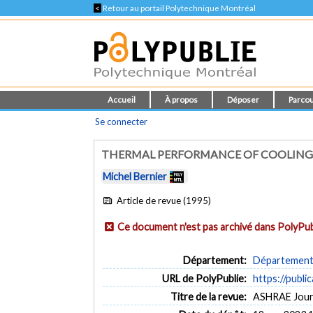
<
Retour au portail Polytechnique Montréal
Accueil
À propos
Déposer
Parcou
Se connecter
THERMAL PERFORMANCE OF COOLING
Michel Bernier
Article de revue (1995)
Ce document n'est pas archivé dans PolyPub
Département:
Département 
URL de PolyPublie:
https://publi
Titre de la revue:
ASHRAE Journa