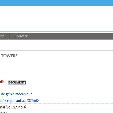
rir
Chercher
 TOWERS
lie
de génie mécanique
cations.polymtl.ca/32568/
l (vol. 37, no 4)