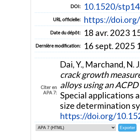
10.1520/stp1
DOI:
https://doi.or
URL officielle:
18 avr. 2023 1
Date du dépôt:
16 sept. 2025 
Dernière modification:
Dai, Y., Marchand, N. 
crack growth measure
alloys using an ACPD
Citer en
APA 7:
Special applications 
size determination s
https://doi.org/10.1