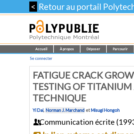
<
Retour au portail Polyte
Accueil
À propos
Déposer
Parcourir
Se connecter
FATIGUE CRACK GROW
TESTING OF TITANIUM
TECHNIQUE
Yi Dai
,
Norman J. Marchand
et
Misugi Hongoh
Communication écrite (199