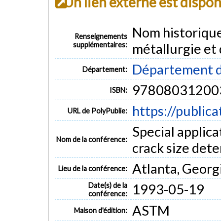
Un lien externe est dispo
Nom historiqu
Renseignements
supplémentaires:
métallurgie et
Département d
Département:
97808031200
ISBN:
https://public
URL de PolyPublie:
Special applic
Nom de la conférence:
crack size det
Atlanta, Georg
Lieu de la conférence:
Date(s) de la
1993-05-19
conférence:
ASTM
Maison d'édition: