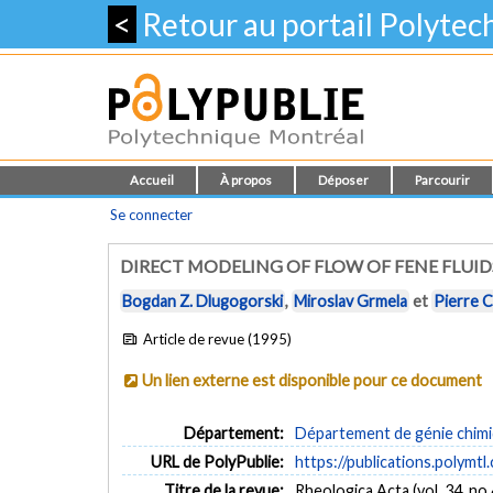
<
Retour au portail Polyte
Accueil
À propos
Déposer
Parcourir
Se connecter
DIRECT MODELING OF FLOW OF FENE FLUID
Bogdan Z. Dlugogorski
,
Miroslav Grmela
et
Pierre 
Article de revue (1995)
Un lien externe est disponible pour ce document
Département:
Département de génie chim
URL de PolyPublie:
https://publications.polymtl
Titre de la revue:
Rheologica Acta (vol. 34, no 