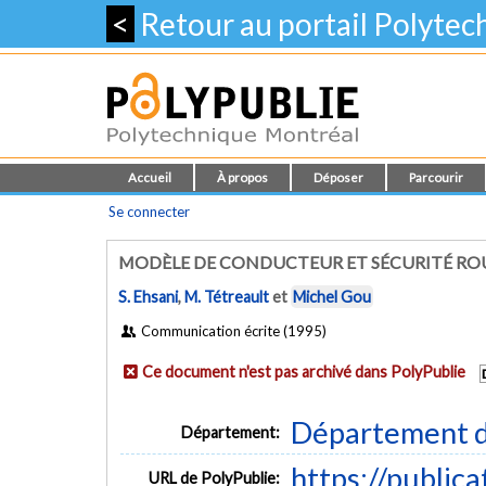
<
Retour au portail Polyte
Accueil
À propos
Déposer
Parcourir
Se connecter
MODÈLE DE CONDUCTEUR ET SÉCURITÉ RO
S. Ehsani
,
M. Tétreault
et
Michel Gou
Communication écrite (1995)
Ce document n'est pas archivé dans PolyPublie
Département d
Département:
https://public
URL de PolyPublie: