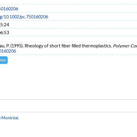
750160206
org/10.1002/pc.750160206
15:24
06:53
u, P. (1995). Rheology of short fiber filled thermoplastics.
Polymer Co
50160206
e Montréal
.