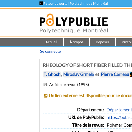
<
Retour au portail Polytechnique Montréal
Accueil
À propos
Déposer
Parcou
Se connecter
RHEOLOGY OF SHORT FIBER FILLED T
T. Ghosh
,
Miroslav Grmela
et
Pierre Carreau
Article de revue (1995)
Un lien externe est disponible pour ce doc
Département:
Département 
URL de PolyPublie:
https://publi
Titre de la revue:
Polymer Compo