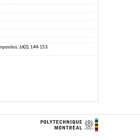
mposites
,
16
(2), 144-153.