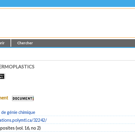
rir
Chercher
HERMOPLASTICS
ument
de génie chimique
cations.polymtl.ca/32242/
sites (vol. 16, no 2)