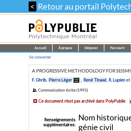
<
Retour au portail Polyte
Accueil
À propos
Déposer
Parcourir
Se connecter
A PROGRESSIVE METHODOLOGY FOR SEISMI
F. Ghrib
,
Pierre Léger
,
René Tinawi
,
R. Lupien
et
Communication écrite (1995)
Ce document n'est pas archivé dans PolyPublie
Nom historiqu
Renseignements
supplémentaires:
génie civil