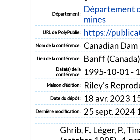
Département de
Département:
mines
https://public
URL de PolyPublie:
Canadian Dam 
Nom de la conférence:
Banff (Canada
Lieu de la conférence:
Date(s) de la
1995-10-01 - 
conférence:
Riley's Reprod
Maison d'édition:
18 avr. 2023 1
Date du dépôt:
25 sept. 2024 
Dernière modification:
Ghrib, F., Léger, P., Ti