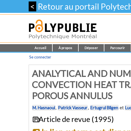
<
Retour au portail Polyte
Accueil
À propos
Déposer
Parcourir
Se connecter
ANALYTICAL AND NUM
CONVECTION HEAT TRA
POROUS ANNULUS
M. Hasnaoui
,
Patrick Vasseur
,
Ertugrul Bilgen
et
Luc
Article de revue (1995)