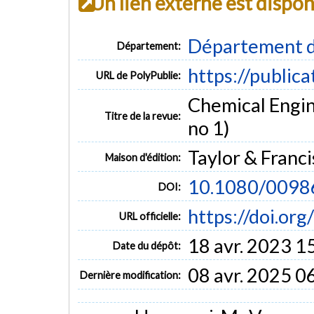
Un lien externe est dispo
Département d
Département:
https://public
URL de PolyPublie:
Chemical Engin
Titre de la revue:
no 1)
Taylor & Franci
Maison d'édition:
10.1080/009
DOI:
https://doi.o
URL officielle:
18 avr. 2023 1
Date du dépôt:
08 avr. 2025 0
Dernière modification: