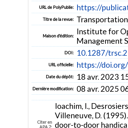
https://public
URL de PolyPublie:
Transportation 
Titre de la revue:
Institute for 
Maison d'édition:
Management S
10.1287/trsc.2
DOI:
https://doi.org
URL officielle:
18 avr. 2023 1
Date du dépôt:
08 avr. 2025 0
Dernière modification:
Ioachim, I., Desrosiers
Villeneuve, D. (1995)
Citer en
door-to-door handica
APA 7: