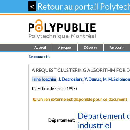
<
Retour au portail Polyte
Accueil
À propos
Déposer
Parcourir
Se connecter
A REQUEST CLUSTERING ALGORITHM FOR
Irina Ioachim
,
J. Desrosiers
,
Y. Dumas
,
M. M. Solomon
Article de revue (1995)
Un lien externe est disponible pour ce document
Département d
Département:
industriel