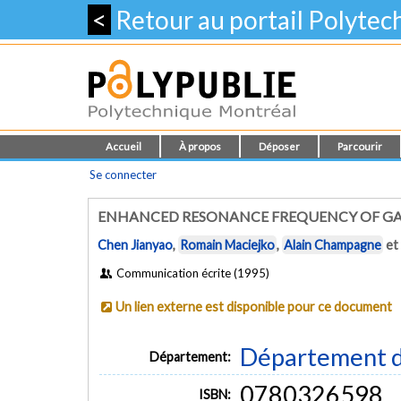
<
Retour au portail Polyte
Accueil
À propos
Déposer
Parcourir
Se connecter
ENHANCED RESONANCE FREQUENCY OF GAI
Chen Jianyao
,
Romain Maciejko
,
Alain Champagne
et
Communication écrite (1995)
Un lien externe est disponible pour ce document
Département d
Département:
0780326598
ISBN: