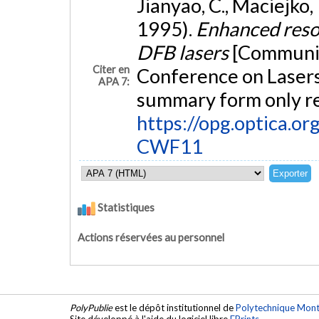
Jianyao, C., Maciejko,
1995).
Enhanced reso
DFB lasers
[Communic
Citer en
Conference on Lasers 
APA 7:
summary form only re
https://opg.optica.or
CWF11
Statistiques
Actions réservées au personnel
PolyPublie
est le dépôt institutionnel de
Polytechnique Mont
Site développé à l'aide du logiciel libre
EPrints
.