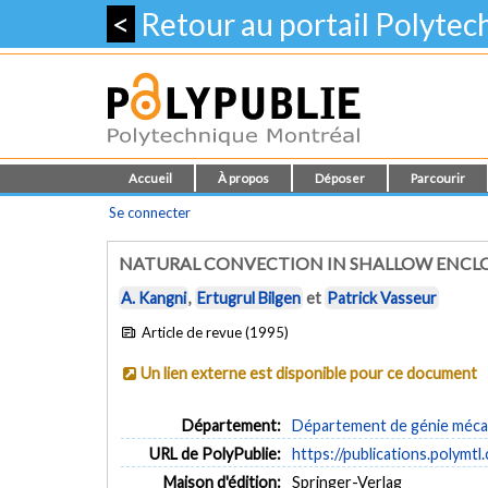
<
Retour au portail Polyte
Accueil
À propos
Déposer
Parcourir
Se connecter
NATURAL CONVECTION IN SHALLOW ENCLO
A. Kangni
,
Ertugrul Bilgen
et
Patrick Vasseur
Article de revue (1995)
Un lien externe est disponible pour ce document
Département:
Département de génie méca
URL de PolyPublie:
https://publications.polymtl
Maison d'édition:
Springer-Verlag