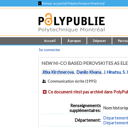
<
Retour au portail Polytechnique Montréal
Accueil
À propos
Déposer
Parcou
Se connecter
NEW NI-CO BASED PEROVSKITES AS ELE
Jitka Kirchnerova
,
Danilo Klvana
,
J. Hinatsu
,
S. 
Communication écrite (1995)
Ce document n'est pas archivé dans PolyPub
Renseignements
Nom historiq
supplémentaires:
Département 
Département:
Département 