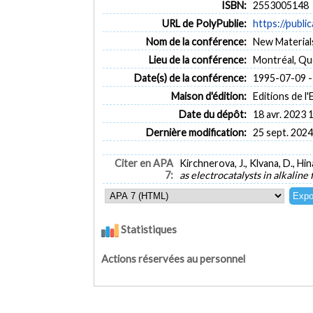
ISBN:
2553005148
URL de PolyPublie:
https://publi
Nom de la conférence:
New Materials
Lieu de la conférence:
Montréal, Q
Date(s) de la conférence:
1995-07-09 -
Maison d'édition:
Editions de l
Date du dépôt:
18 avr. 2023 
Dernière modification:
25 sept. 2024
Citer en APA
Kirchnerova, J., Klvana, D., Hina
7:
as electrocatalysts in alkaline 
Statistiques
Actions réservées au personnel