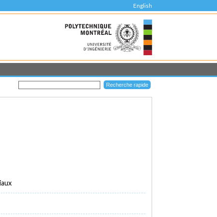
English
iaux