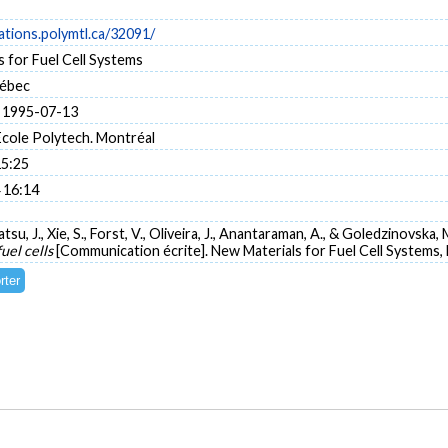
cations.polymtl.ca/32091/
 for Fuel Cell Systems
uébec
 1995-07-13
'Ecole Polytech. Montréal
15:25
 16:14
tsu, J., Xie, S., Forst, V., Oliveira, J., Anantaraman, A., & Goledzinovska, M
fuel cells
[Communication écrite]. New Materials for Fuel Cell Systems,