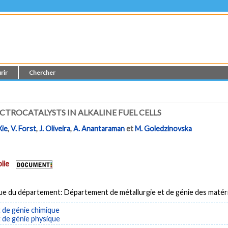
rir
Chercher
CTROCATALYSTS IN ALKALINE FUEL CELLS
Xie
,
V. Forst
,
J. Oliveira
,
A. Anantaraman
et
M. Goledzinovska
lie
ue du département: Département de métallurgie et de génie des matér
de génie chimique
de génie physique