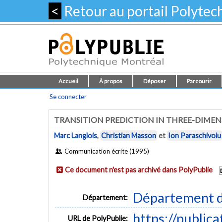
<
Retour au portail Polyte
Accueil
À propos
Déposer
Parcourir
Se connecter
TRANSITION PREDICTION IN THREE-DIME
Marc Langlois
,
Christian Masson
et
Ion Paraschivoiu
Communication écrite (1995)
Ce document n'est pas archivé dans PolyPublie
Département d
Département:
https://public
URL de PolyPublie: