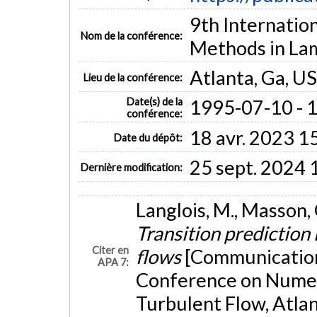
9th Internatio
Nom de la conférence:
Methods in Lam
Atlanta, Ga, U
Lieu de la conférence:
Date(s) de la
1995-07-10 - 
conférence:
18 avr. 2023 1
Date du dépôt:
25 sept. 2024 
Dernière modification:
Langlois, M., Masson, C
Transition prediction
Citer en
flows
[Communication 
APA 7:
Conference on Numer
Turbulent Flow, Atlan