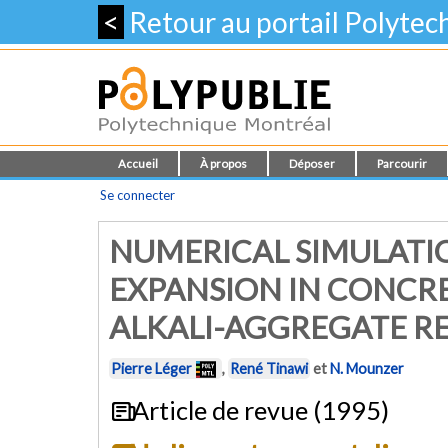
<
Retour au portail Polyte
Accueil
À propos
Déposer
Parcourir
Se connecter
NUMERICAL SIMULATI
EXPANSION IN CONCR
ALKALI-AGGREGATE RE
Pierre Léger
,
René Tinawi
et
N. Mounzer
Article de revue (1995)