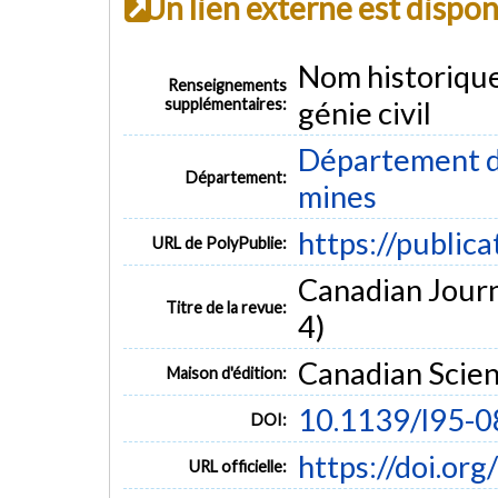
Un lien externe est dispo
Nom historiqu
Renseignements
supplémentaires:
génie civil
Département de
Département:
mines
https://public
URL de PolyPublie:
Canadian Journa
Titre de la revue:
4)
Canadian Scien
Maison d'édition:
10.1139/l95-0
DOI:
https://doi.or
URL officielle: