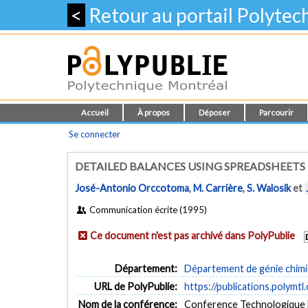
<
Retour au portail Polyte
Accueil
À propos
Déposer
Parcourir
Se connecter
DETAILED BALANCES USING SPREADSHEETS 
José-Antonio Orccotoma
,
M. Carrière
,
S. Walosik
et
Communication écrite (1995)
Ce document n'est pas archivé dans PolyPublie
Département:
Département de génie chim
URL de PolyPublie:
https://publications.polymtl
Nom de la conférence:
Conference Technologique 