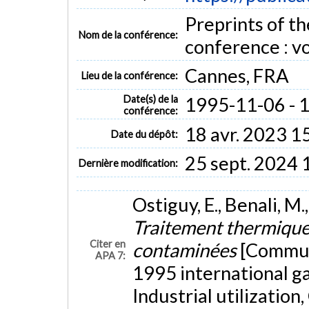
Preprints of t
Nom de la conférence:
conference : vo
Cannes, FRA
Lieu de la conférence:
Date(s) de la
1995-11-06 - 
conférence:
18 avr. 2023 1
Date du dépôt:
25 sept. 2024 
Dernière modification:
Ostiguy, E., Benali, M
Traitement thermique 
Citer en
contaminées
[Communi
APA 7:
1995 international ga
Industrial utilization