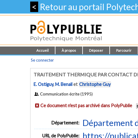
<
Retour au portail Polyte
Accueil
À propos
Déposer
Parcourir
Se connecter
TRAITEMENT THERMIQUE PAR CONTACT DI
E. Ostiguy
,
M. Benali
et
Christophe Guy
Communication écrite (1995)
Ce document n'est pas archivé dans PolyPublie
Département d
Département:
https://public
URL de PolyPublie: