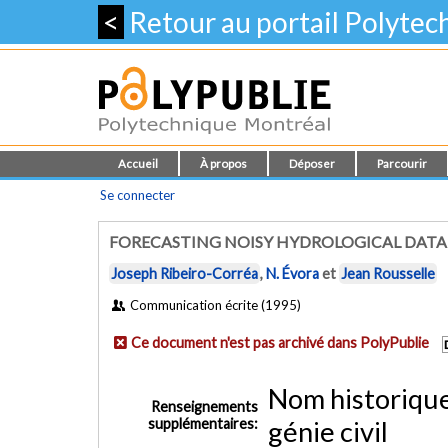
<
Retour au portail Polyte
Accueil
À propos
Déposer
Parcourir
Se connecter
FORECASTING NOISY HYDROLOGICAL DATA 
Joseph Ribeiro-Corréa
,
N. Évora
et
Jean Rousselle
Communication écrite (1995)
Ce document n'est pas archivé dans PolyPublie
Nom historiqu
Renseignements
supplémentaires:
génie civil