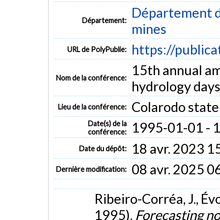
Département de
Département:
mines
https://public
URL de PolyPublie:
15th annual am
Nom de la conférence:
hydrology day
Colarodo state
Lieu de la conférence:
Date(s) de la
1995-01-01 - 
conférence:
18 avr. 2023 1
Date du dépôt:
08 avr. 2025 0
Dernière modification:
Ribeiro-Corréa, J., Évo
1995).
Forecasting noi