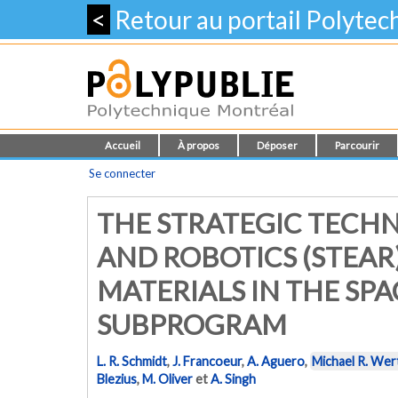
<
Retour au portail Polyte
Accueil
À propos
Déposer
Parcourir
Se connecter
THE STRATEGIC TECH
AND ROBOTICS (STEAR
MATERIALS IN THE SP
SUBPROGRAM
L. R. Schmidt
,
J. Francoeur
,
A. Aguero
,
Michael R. Wer
Blezius
,
M. Oliver
et
A. Singh