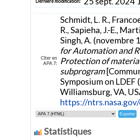
25 sept. 2024 
Dernière modification:
Schmidt, L. R., Franco
R., Sapieha, J.-E., Marti
Singh, A. (novembre 
for Automation and R
Citer en
Protection of materia
APA 7:
subprogram
[Communi
Symposium on LDEF (L
Williamsburg, VA, US
https://ntrs.nasa.go
Statistiques