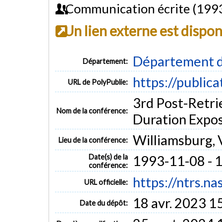
Communication écrite (199
Un lien externe est dispo
Département d
Département:
https://public
URL de PolyPublie:
3rd Post-Retr
Nom de la conférence:
Duration Expos
Williamsburg,
Lieu de la conférence:
Date(s) de la
1993-11-08 - 
conférence:
https://ntrs.n
URL officielle:
18 avr. 2023 1
Date du dépôt: