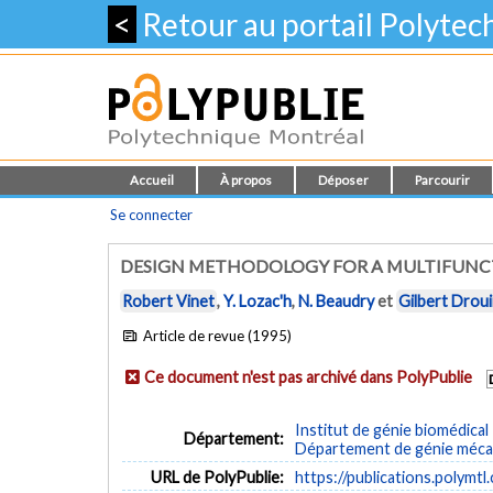
<
Retour au portail Polyte
Accueil
À propos
Déposer
Parcourir
Se connecter
DESIGN METHODOLOGY FOR A MULTIFUNC
Robert Vinet
,
Y. Lozac'h
,
N. Beaudry
et
Gilbert Drou
Article de revue (1995)
Ce document n'est pas archivé dans PolyPublie
Institut de génie biomédical
Département:
Département de génie méca
URL de PolyPublie:
https://publications.polymtl