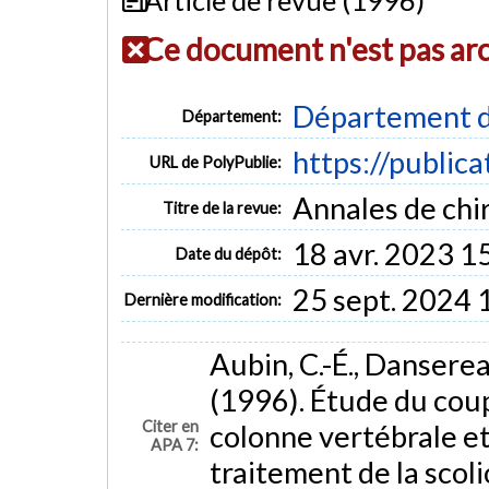
Ce document n'est pas ar
Département d
Département:
https://public
URL de PolyPublie:
Annales de chir
Titre de la revue:
18 avr. 2023 1
Date du dépôt:
25 sept. 2024 
Dernière modification:
Aubin, C.-É., Dansereau
(1996). Étude du cou
Citer en
colonne vertébrale et
APA 7:
traitement de la scol