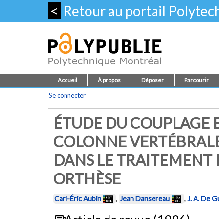
<
Retour au portail Polyte
Accueil
À propos
Déposer
Parcourir
Se connecter
ÉTUDE DU COUPLAGE 
COLONNE VERTÉBRALE
DANS LE TRAITEMENT 
ORTHÈSE
Carl-Éric Aubin
,
Jean Dansereau
,
J. A. De G
Article de revue (1996)