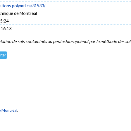
cations.polymtl.ca/31533/
chnique de Montréal
15:24
 16:13
ation de sols contaminés au pentachlorophénol par la méthode des sol
e Montréal
.