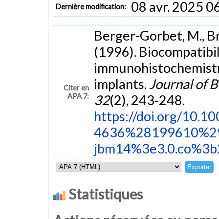
08 avr. 2025 0
Dernière modification:
Berger-Gorbet, M., Bro
(1996). Biocompatibil
immunohistochemistry
implants.
Journal of 
Citer en
APA 7:
32
(2), 243-248.
https://doi.org/10.
4636%28199610%2
jbm14%3e3.0.co%3b
Statistiques