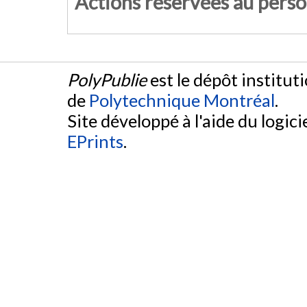
Actions réservées au pers
PolyPublie
est le dépôt institut
de
Polytechnique Montréal
.
Site développé à l'aide du logicie
EPrints
.