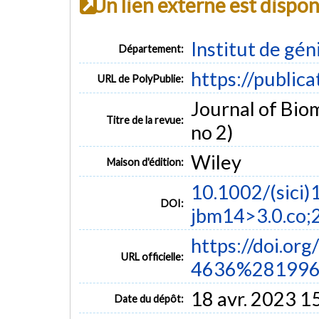
Un lien externe est dispo
Institut de gén
Département:
https://public
URL de PolyPublie:
Journal of Biom
Titre de la revue:
no 2)
Wiley
Maison d'édition:
10.1002/(sici
DOI:
jbm14>3.0.co;
https://doi.o
URL officielle:
4636%281996.
18 avr. 2023 1
Date du dépôt: