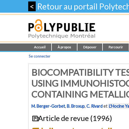
<
Retour au portail Polyte
Accueil
À propos
Déposer
Parcourir
Se connecter
BIOCOMPATIBILITY TE
USING IMMUNOHISTOC
CONTAINING METALLI
M. Berger-Gorbet
,
B. Broxup
,
C. Rivard
et
L'Hocine Ya
Article de revue (1996)