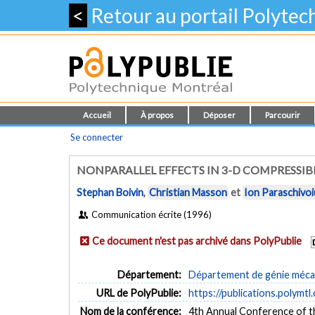
<
Retour au portail Polyte
Accueil
À propos
Déposer
Parcourir
Se connecter
NONPARALLEL EFFECTS IN 3-D COMPRESSIB
Stephan Boivin
,
Christian Masson
et
Ion Paraschivoi
Communication écrite (1996)
Ce document n'est pas archivé dans PolyPublie
Département:
Département de génie méca
URL de PolyPublie:
https://publications.polymtl
Nom de la conférence:
4th Annual Conference of t