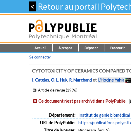
<
Retour au portail Polyte
Accueil
À propos
Déposer
Parcourir
Se connecter
CYTOTOXICITY OF CERAMICS COMPARED T
I. Catelas
,
O. L. Huk
,
R. Marchand
et
L'Hocine Yahia
Article de revue (1996)
Ce document n'est pas archivé dans PolyPublie
Département:
Institut de génie biomédical
URL de PolyPublie:
https://publications.polymtl
Titre de la revue:
Bioceram. (vol. 9)