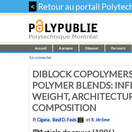
<
Retour au portail Polyte
Accueil
À propos
Déposer
Parcourir
Se connecter
DIBLOCK COPOLYMERS 
POLYMER BLENDS: IN
WEIGHT, ARCHITECTU
COMPOSITION
P. Cigana
,
Basil D. Favis
et
R. Jérôme
Article de revue (1996)