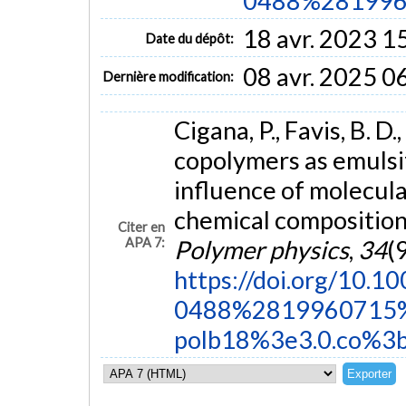
0488%281996.
18 avr. 2023 1
Date du dépôt:
08 avr. 2025 0
Dernière modification:
Cigana, P., Favis, B. D
copolymers as emulsi
influence of molecula
chemical composition
Citer en
APA 7:
Polymer physics
,
34
(
https://doi.org/10.
0488%2819960715
polb18%3e3.0.co%3