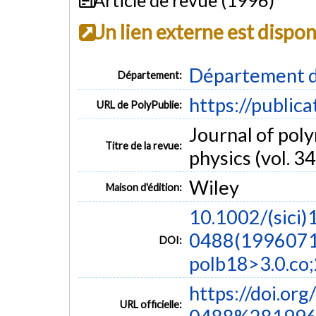
Un lien externe est dispo
Département d
Département:
https://public
URL de PolyPublie:
Journal of poly
Titre de la revue:
physics (vol. 34
Wiley
Maison d'édition:
10.1002/(sici)
0488(1996071
DOI:
polb18>3.0.co;
https://doi.o
URL officielle: