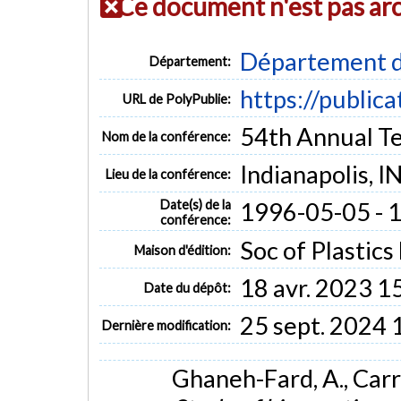
Ce document n'est pas ar
Département d
Département:
https://public
URL de PolyPublie:
54th Annual T
Nom de la conférence:
Indianapolis, I
Lieu de la conférence:
Date(s) de la
1996-05-05 - 
conférence:
Soc of Plastics
Maison d'édition:
18 avr. 2023 1
Date du dépôt:
25 sept. 2024 
Dernière modification:
Ghaneh-Fard, A., Carre