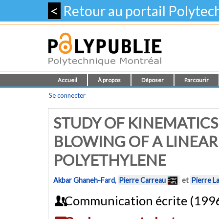
<
Retour au portail Polyte
Accueil
À propos
Déposer
Parcourir
Se connecter
STUDY OF KINEMATICS
BLOWING OF A LINEAR
POLYETHYLENE
Akbar Ghaneh-Fard
,
Pierre Carreau
et
Pierre L
Communication écrite (199