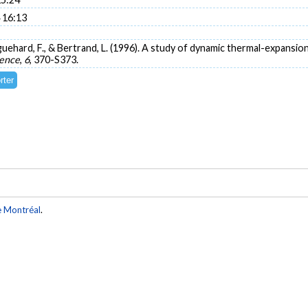
 16:13
guehard, F., & Bertrand, L. (1996). A study of dynamic thermal-expansi
ience
,
6
, 370-S373.
e Montréal
.