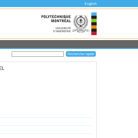
English
EL