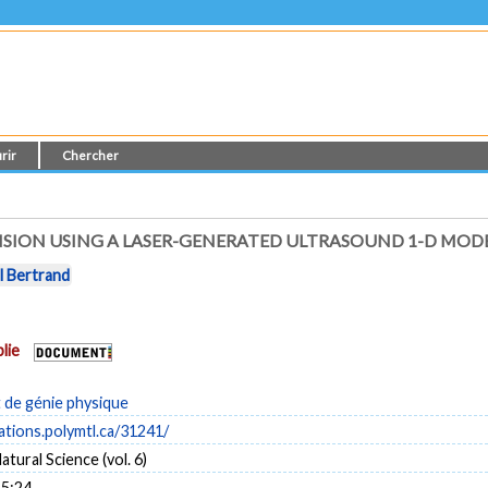
rir
Chercher
SION USING A LASER-GENERATED ULTRASOUND 1-D MOD
l Bertrand
lie
de génie physique
cations.polymtl.ca/31241/
tural Science (vol. 6)
15:24