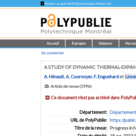
<
Retour au portail Polytechnique Montréal
Accueil
À propos
Déposer
Parcou
Se connecter
A STUDY OF DYNAMIC THERMAL-EXPAN
A. Hénault
,
A. Cournoyer
,
F. Enguehard
et
Lione
Article de revue (1996)
Ce document n'est pas archivé dans PolyPub
Département:
Département 
URL de PolyPublie:
https://publi
Titre de la revue:
Progress in Na
Date du dépôt:
18 avr. 2023 