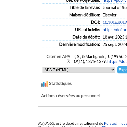
URL de PolyPublie:
https://publi
Titre de la revue:
Journal of St
Maison d'édition:
Elsevier
DOI:
10.1016/s01
URL officielle:
https://doi
Date du dépôt:
18 avr. 2023 
Dernière modification:
25 sept. 2024
Citer en APA
Ji, S., & Martignole, J. (1996)
7:
18
(11), 1375-1379.
https://d
Statistiques
Actions réservées au personnel
PolyPublie
est le dépôt institutionnel de
Polytechniqu