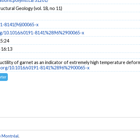
cations.polymtl.ca/31201/
ructural Geology (vol. 18, no 11)
91-8141(96)00065-x
.org/10.1016/s0191-8141%2896%2900065-x
15:24
 16:13
. Ductility of garnet as an indicator of extremely high temperature defor
oi.org/10.1016/s0191-8141%2896%2900065-x
e Montréal
.