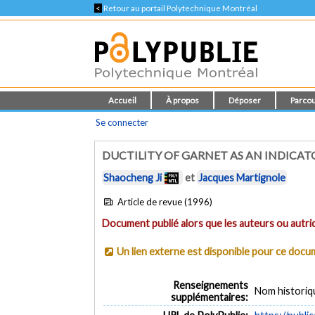
<
Retour au portail Polytechnique Montréal
Accueil
À propos
Déposer
Parcou
Se connecter
DUCTILITY OF GARNET AS AN INDICA
Shaocheng Ji
et
Jacques Martignole
Article de revue (1996)
Document publié alors que les auteurs ou autric
Un lien externe est disponible pour ce doc
Renseignements
Nom historiq
supplémentaires: