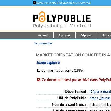
<
Retour au portail Polytechnique Montréal
Accueil
À propos
Déposer
Parcou
Se connecter
MARKET ORIENTATION CONCEPT IN A
Jozée Lapierre
Communication écrite (1996)
Ce document n'est pas archivé dans PolyPub
Département:
Département 
URL de PolyPublie:
https://publi
Nom de la conférence:
5th annual fr
Lieu de la conférence:
Nashville, TN