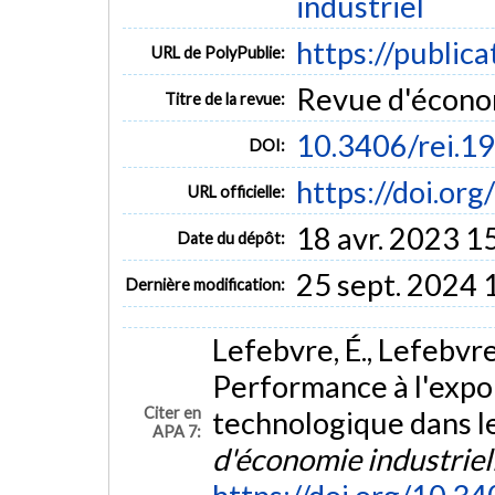
industriel
https://public
URL de PolyPublie:
Revue d'économi
Titre de la revue:
10.3406/rei.1
DOI:
https://doi.or
URL officielle:
18 avr. 2023 1
Date du dépôt:
25 sept. 2024 
Dernière modification:
Lefebvre, É., Lefebvre
Performance à l'expo
Citer en
technologique dans 
APA 7:
d'économie industriel