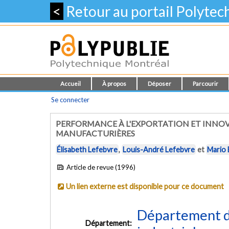
<
Retour au portail Polyte
Accueil
À propos
Déposer
Parcourir
Se connecter
PERFORMANCE À L'EXPORTATION ET INNO
MANUFACTURIÈRES
Élisabeth Lefebvre
,
Louis-André Lefebvre
et
Mario 
Article de revue (1996)
Un lien externe est disponible pour ce document
Département d
Département: