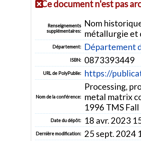
Ce document n'est pas ar
Nom historiqu
Renseignements
supplémentaires:
métallurgie et
Département d
Département:
0873393449
ISBN:
https://public
URL de PolyPublie:
Processing, pro
metal matrix c
Nom de la conférence:
1996 TMS Fall 
18 avr. 2023 1
Date du dépôt:
25 sept. 2024 
Dernière modification: