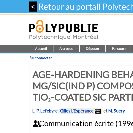
<
Retour au portail Polyte
Accueil
À propos
Déposer
Parcourir
Se connecter
AGE-HARDENING BEHA
MG/SIC(IND P) COMPO
TIO₂-COATED SIC PART
L. P. Lefebvre
,
Gilles L'Espérance
et
M. Suery
Communication écrite (199