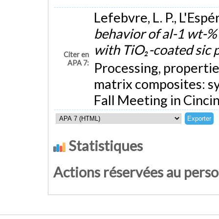
Lefebvre, L. P., L'Espé
behavior of al-1 wt-%
with TiO₂-coated sic 
Citer en
APA 7:
Processing, propertie
matrix composites: 
Fall Meeting in Cincin
Statistiques
Actions réservées au pers