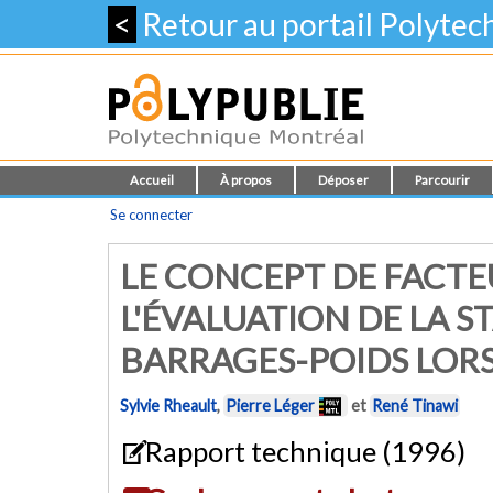
<
Retour au portail Polyte
Accueil
À propos
Déposer
Parcourir
Se connecter
LE CONCEPT DE FACTE
L'ÉVALUATION DE LA S
BARRAGES-POIDS LORS
Sylvie Rheault
,
Pierre Léger
et
René Tinawi
Rapport technique (1996)