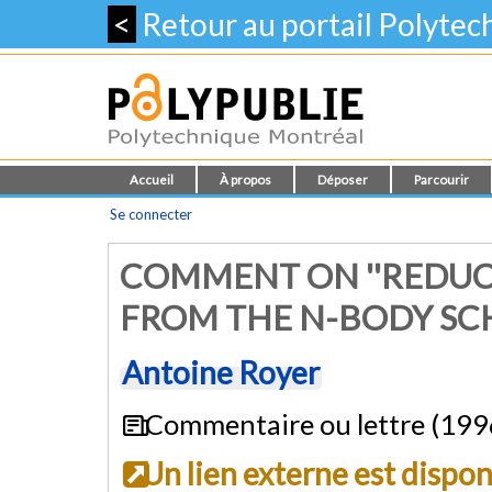
<
Retour au portail Polyte
Accueil
À propos
Déposer
Parcourir
Se connecter
COMMENT ON ''REDUC
FROM THE N-BODY SC
Antoine Royer
Commentaire ou lettre (199
Un lien externe est dispo