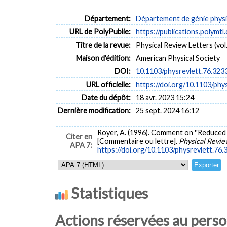
Département:
Département de génie phys
URL de PolyPublie:
https://publications.polymtl
Titre de la revue:
Physical Review Letters (vol.
Maison d'édition:
American Physical Society
DOI:
10.1103/physrevlett.76.323
URL officielle:
https://doi.org/10.1103/phy
Date du dépôt:
18 avr. 2023 15:24
Dernière modification:
25 sept. 2024 16:12
Royer, A. (1996). Comment on ''Reduced
Citer en
[Commentaire ou lettre].
Physical Revie
APA 7:
https://doi.org/10.1103/physrevlett.76.
Statistiques
Actions réservées au pers